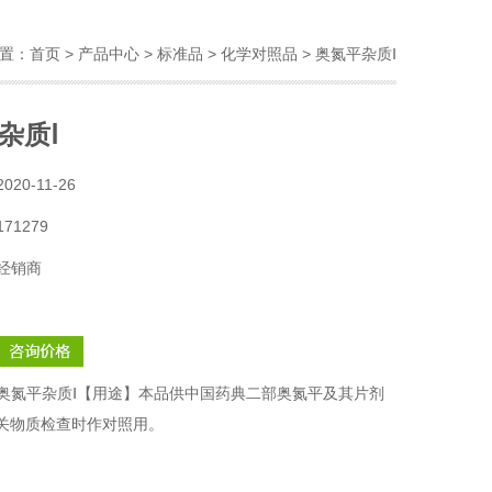
置：
首页
>
产品中心
>
标准品
>
化学对照品
> 奥氮平杂质Ⅰ
杂质Ⅰ
2020-11-26
171279
经销商
奥氮平杂质Ⅰ【用途】本品供中国药典二部奥氮平及其片剂
法有关物质检查时作对照用。