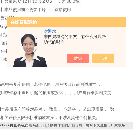
量以 C 12 H 10 N 2 OS 计，为 98.3%。
法】本品使用前不需要干燥，可直接使用。
棕色西林瓶
mg/支
欢迎您！
遮光，密闭，10-30℃保存。
来自局域网的朋友！有什么可以帮
助您的吗？
】国家药品标准物质不设具体有效期，按照规定条件保存的
，在中国食品药品检定研究院发布停用通知前有效
标准物质使用说明书
本品说明书规定使用，若作他用，用户须自行证明适用性; ;
户使用或储存不当所引起的损害或投诉， ， 用户自行承担相关责
到本品后应立即核对品种 、 数量 、 包装等 ， 若出现质量 、 数
，相关赔偿只限于标准物质本身，不涉及其他任何损失。
71279奥氮平杂质Ⅰ
感兴趣，想了解更详细的产品信息，填写下表直接与厂家联系：