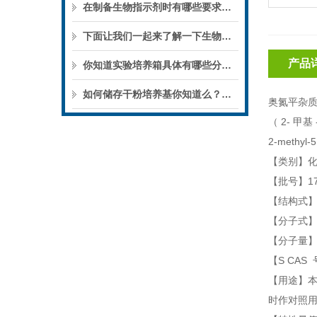
在制备生物指示剂时有哪些要求你知道么
下面让我们一起来了解一下生物指示剂的分类及应用吧
产品
你知道实验培养箱具体有哪些分类么?
如何储存干粉培养基你知道么？一起来了解一下吧
奥氮平杂质 
（ 2- 甲基 -
2-methyl-5
【类别】
【批号】171
【结构式
【分子式】C 
【分子量】2
【S CAS 号
【用途】本
时作对照