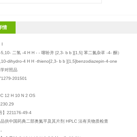
详情
Ⅰ
5,10- 二氢 -4 H H - - 噻吩并 [2,3- b b ][1,5] 苯二氮杂䓬 -4- 酮）
,10-dihydro-4 H H -thieno[2,3- b b ][1,5]benzodiazepin-4-one
化学对照品
279-201501
】
12 H 10 N 2 OS
30.29
】221176-49-4
品供中国药典二部奥氮平及其片剂 HPLC 法有关物质检查
用。