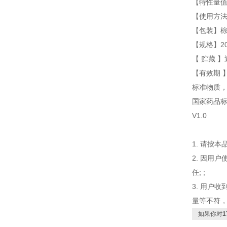
【特性量值】含
【使用方
【包装】
【规格】20
【 贮藏 】
【有效期 
标准物质
国家药品
V1.0
1. 请按
2. 因用
任; ;
3. 用户收
量等不符
如果你对
1