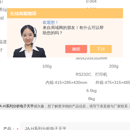
g）
0.004
差
(g)
0.002
(g)
0.003
欢迎您！
≤
3秒
来自局域网的朋友！有什么可以帮
助您的吗？
Φ
90mm
温度
5
-2
5℃
寸
240
x
190
x
265mm
365x205x350mm
100g
200g
RS232C
、
打印机
内箱:415×285×430mm 外箱:475×315×48
6.5kg
8kg
JA-H系列分析电子天平
感兴趣，想了解更详细的产品信息，填写下表直接与厂家联系
产品：