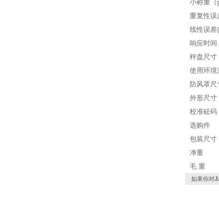
小称重（
重复性误
线性误差
响应时间
秤盘尺寸
使用环境
防风罩尺
外形尺寸
校准砝码
选购件
包装尺寸
净重
毛
重
如果你对