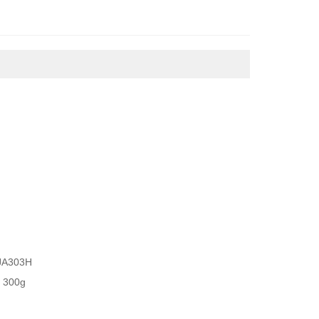
JA303H
300g