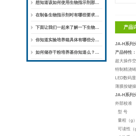
想知道该如何使用生物指示剂那就看看本篇吧
在制备生物指示剂时有哪些要求你知道么
产品
下面让我们一起来了解一下生物指示剂的分类及应用吧
你知道实验培养箱具体有哪些分类么?
JA
-H
系列
如何储存干粉培养基你知道么？一起来了解一下吧
产品特性
超大操作
特制精浇铸
LED
数码
显
薄膜按
键
JA-H系
外部校准
型 号
量程（
g
可读性
（