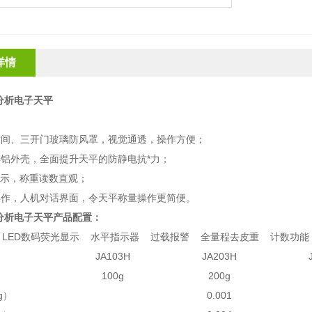
详情
分析电子天平
：
空间
、
三开门玻璃防风罩，
视觉通透，操作方便
；
铝外壳，全面提升天平的防静电抗*力
；
示
，称重
读数直观
；
操作，人机对话界面，令天平称量操作更简便
。
列分析电子天平
产品配置：
L
ED
数码荧光
显示
水平
指示器
过载报警 全量程
去皮
重
计数功能
JA103H
JA203H
）
1
0
0g
2
0
0g
g
）
0.001