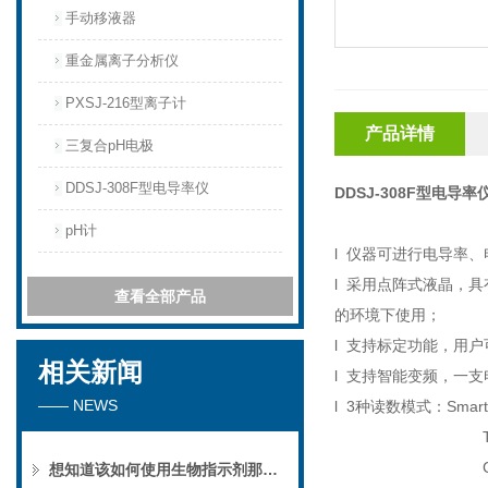
手动移液器
重金属离子分析仪
PXSJ-216型离子计
产品详情
三复合pH电极
DDSJ-308F型电导率仪
DDSJ-308F型电导率
pH计
l
仪器可进行电导率、
l
采用点阵式液晶，具
查看全部产品
的环境下使用；
l
支持标定功能，用户
相关新闻
l
支持智能变频，一支
—— NEWS
l
3
种读数模式：
Smar
Timed-
Cont-R
想知道该如何使用生物指示剂那就看看本篇吧