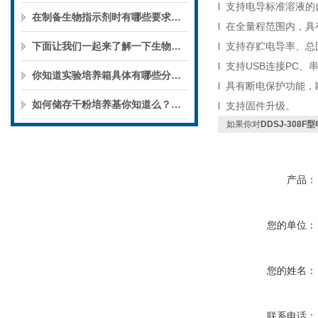
l
支持电导标准溶液的
在制备生物指示剂时有哪些要求你知道么
l
在全量程范围内，具
下面让我们一起来了解一下生物指示剂的分类及应用吧
l
支持存贮电导率、总
l
支持
USB
连接
PC
、
你知道实验培养箱具体有哪些分类么?
l
具有断电保护功能，
如何储存干粉培养基你知道么？一起来了解一下吧
l
支持固件升级。
如果你对
DDSJ-308F
产品：
您的单位：
您的姓名：
联系电话：