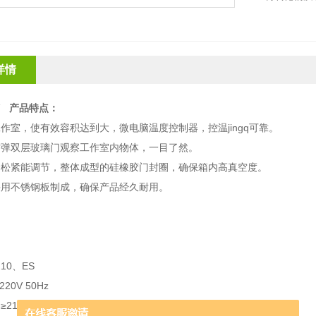
详情
箱
产品特点：
作室，使有效容积达到大，微电脑温度控制器，控温jingq可靠。
防弹双层玻璃门观察工作室内物体，一目了然。
合松紧能调节，整体成型的硅橡胶门封圈，确保箱内高真空度。
采用不锈钢板制成，确保产品经久耐用。
：
10、ES
0V 50Hz
：≥2160W