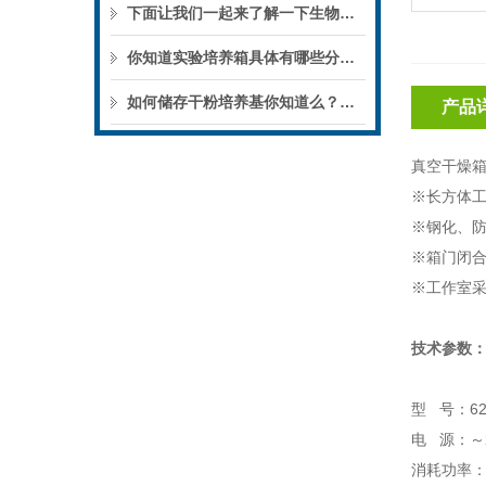
下面让我们一起来了解一下生物指示剂的分类及应用吧
你知道实验培养箱具体有哪些分类么?
如何储存干粉培养基你知道么？一起来了解一下吧
产品
真空干燥
※长方体工
※钢化、
※箱门闭
※工作室
技术参数
型 号：62
电 源：～22
消耗功率