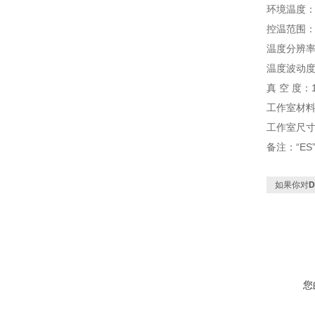
环境温度：
控温范围：R
温度分辨率
温度波动度
真 空 度：1
工作室材料
工作室尺寸：
备注：“E
如果你对
D
您