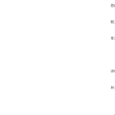
您
联
常
详
补