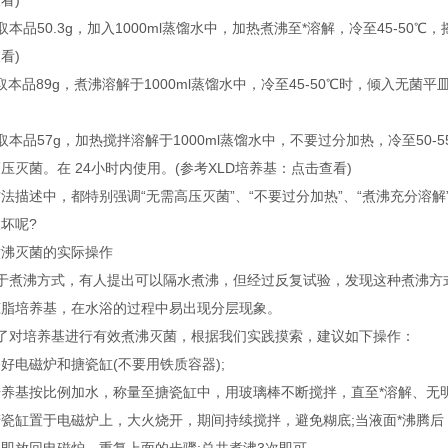
看)
品50.3g，加入1000ml蒸馏水中，加热煮沸至*溶解，冷至45-50
看)
品89g，煮沸溶解于1000ml蒸馏水中，冷至45-50℃时，倾入无菌平
品57g，加热搅拌溶解于1000ml蒸馏水中，不要过分加热，冷至50-
压灭菌。在 24小时内使用。(参考XLD培养基：点击查看)
述中，都特别强调“无需高压灭菌”、“不要过分加热”、“煮沸充分溶解
坏呢?
灭菌的实际操作
煮沸方式，有人提出可以隔水煮沸，但经过反复试验，发现这种煮沸方式
琼脂培养基，在水浴的过程中易出现分层现象。
对培养基进行有效煮沸灭菌，根据我们实践摸索，建议如下操作：
电磁炉和搪瓷缸(不要用铁质容器);
基按比例加水，称量至搪瓷缸中，用玻璃棒不断搅拌，直至*溶解、无明
缸置于电磁炉上，大火烧开，期间持续搅拌，避免糊底;当液面*沸腾后