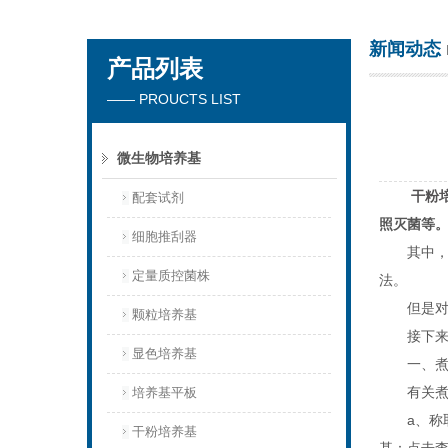
新闻动态
产品列表
苏州春曼医药科技有限公司
—— PROUCTS LIST
微生物培养基
干粉
配套试剂
照灭菌等
细胞推刮器
其中，湿
定量质控菌株
法。
但是对于
颗粒培养基
接下来主
显色培养基
一、煮沸
有关煮沸
培养基平板
a、称取本
干粉培养基