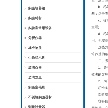
基：点击查
b、称取本
实验培养箱
基：点击查
实验耗材
c、称取本
查看)
实验室常用设备
d、称取本
分析仪器
用。无需高
这些方法描
标准物质
培养基的破
生物指示剂
二、煮沸
玻璃仪器
1、关于
煮沸的含
玻璃器皿
2、为了
实验室毛刷
①准备好
②将培养
不锈钢实验器材
③将搪瓷
测量计量器