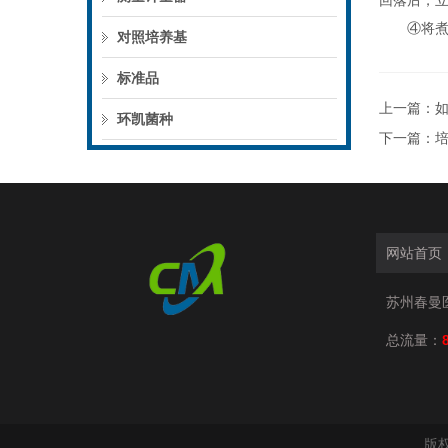
回落后，立
④将煮好
对照培养基
标准品
上一篇：
环凯菌种
下一篇：
网站首页
苏州春曼
总流量：
版权