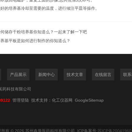
即放回电磁炉，重复上面的步骤;总共煮沸3次即可。
的培养基冷却至需要的温度，进行倾注平皿等操作。
如何储存干粉培养基你知道么？一起来了解一下吧
培养基平板是如何进行制作的你知道么？
产品展示
新闻中心
技术文章
在线留言
联系
医药科技有限公司
89122
管理登陆
技术支持：
化工仪器网
GoogleSitemap
所有 © 2026 苏州春曼医药科技有限公司 ICP备案号:
苏ICP备20041960