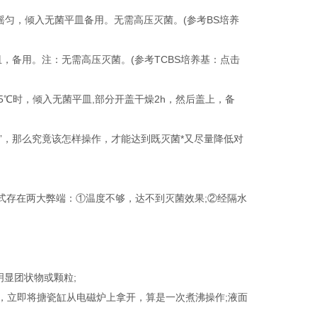
℃，摇匀，倾入无菌平皿备用。无需高压灭菌。(参考BS培养
皿，备用。注：无需高压灭菌。(参考TCBS培养基：点击
55℃时，倾入无菌平皿,部分开盖干燥2h，然后盖上，备
”，那么究竟该怎样操作，才能达到既灭菌*又尽量降低对
存在两大弊端：①温度不够，达不到灭菌效果;②经隔水
显团状物或颗粒;
，立即将搪瓷缸从电磁炉上拿开，算是一次煮沸操作;液面