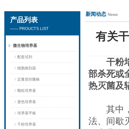
新闻动态
News
产品列表
苏州春曼医药科技有限公司
—— PROUCTS LIST
有关
微生物培养基
配套试剂
干粉
细胞推刮器
部杀死或
定量质控菌株
热灭菌及
颗粒培养基
显色培养基
其中，湿
培养基平板
法、间歇
干粉培养基